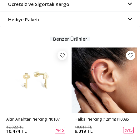
Ücretsiz ve Sigortalı Kargo
Hediye Paketi
Benzer Ürünler
Altın Anahtar Piercing PI0107
Halka Piercing (12mm) PI0085
12.322 TL
10.611 TL
%15
%15
10.474 TL
9.019 TL