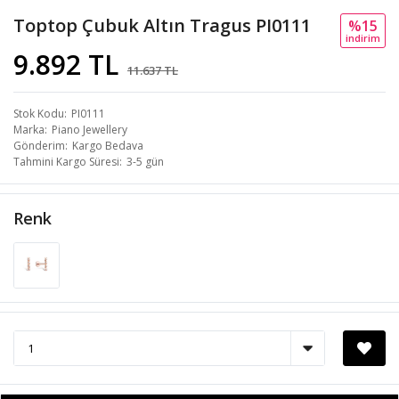
Toptop Çubuk Altın Tragus PI0111
%15
i̇ndi̇ri̇m
9.892 TL
11.637 TL
Stok Kodu
PI0111
Marka
Piano Jewellery
Gönderim
Kargo Bedava
Tahmini Kargo Süresi
3-5 gün
Renk