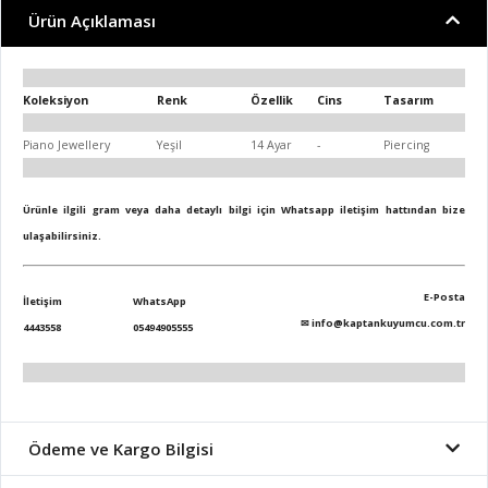
Ürün Açıklaması
Koleksiyon
Renk
Özellik
Cins
Tasarım
Piano Jewellery
Yeşil
14 Ayar
-
Piercing
Ürünle ilgili gram veya daha detaylı bilgi için Whatsapp iletişim hattından bize
ulaşabilirsiniz.
E-Posta
İletişim
WhatsApp
✉
info@kaptankuyumcu.com.tr
4443558
05494905555
Ödeme ve Kargo Bilgisi