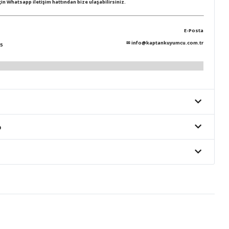
için Whatsapp iletişim hattından bize ulaşabilirsiniz.
E-Posta
✉
info@kaptankuyumcu.com.tr
5
o