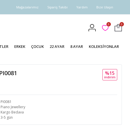
Mağazalarımız
Sipariş Takibi
Yardım
Bize Ulaşın
0
0
TLER
ERKEK
ÇOCUK
22 AYAR
8 AYAR
KOLEKSİYONLAR
PI0081
%15
i̇ndi̇ri̇m
PI0081
Piano Jewellery
Kargo Bedava
3-5 gün