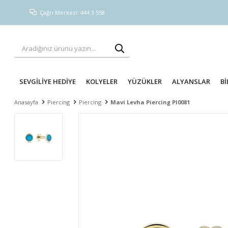
Çağrı Merkezi: 444 3 558
SEVGİLİYE HEDİYE
KOLYELER
YÜZÜKLER
ALYANSLAR
Bİ
Anasayfa
Piercing
Piercing
Mavi Levha Piercing PI0081