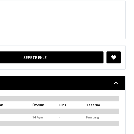
SEPETE EKLE
nk
Özellik
Cins
Tasarım
il
14 Ayar
-
Piercing