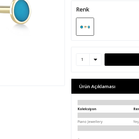
Renk
Ürün Açıklaması
Koleksiyon
Re
Piano Jewellery
Yeş