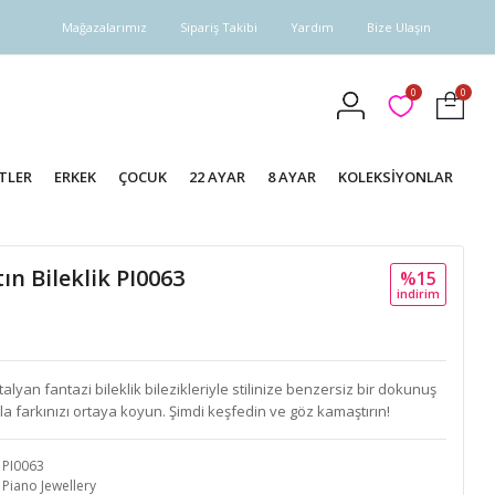
Mağazalarımız
Sipariş Takibi
Yardım
Bize Ulaşın
0
0
TLER
ERKEK
ÇOCUK
22 AYAR
8 AYAR
KOLEKSİYONLAR
ın Bileklik PI0063
%15
i̇ndi̇ri̇m
alyan fantazi bileklik bilezikleriyle stilinize benzersiz bir dokunuş
la farkınızı ortaya koyun. Şimdi keşfedin ve göz kamaştırın!
PI0063
Piano Jewellery