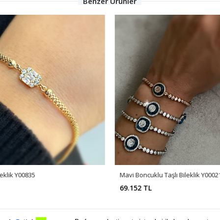
Benzer Ürünler
leklik Y00835
Mavi Boncuklu Taşlı Bileklik Y0002
69.152 TL