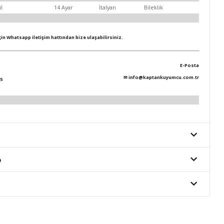
il
14 Ayar
İtalyan
Bileklik
için Whatsapp iletişim hattından bize ulaşabilirsiniz.
E-Posta
✉
info@kaptankuyumcu.com.tr
5
o