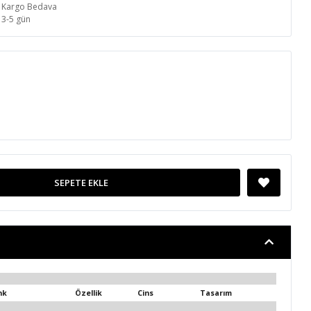
Kargo Bedava
3-5 gün
SEPETE EKLE
nk
Özellik
Cins
Tasarım