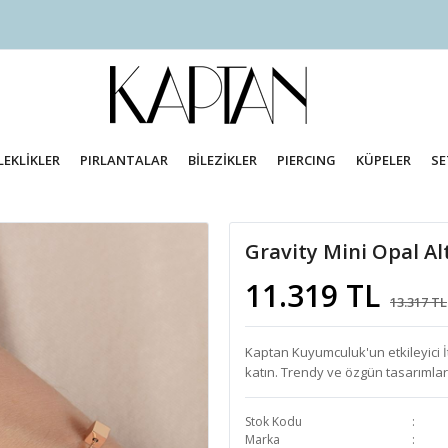
LEKLİKLER
PIRLANTALAR
BİLEZİKLER
PIERCING
KÜPELER
SE
Gravity Mini Opal Alt
11.319 TL
13.317 TL
Kaptan Kuyumculuk'un etkileyici İt
katın. Trendy ve özgün tasarımlar
Stok Kodu
Marka