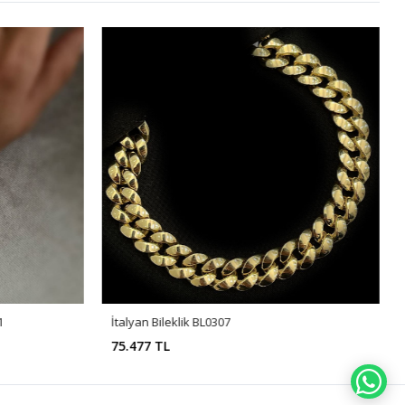
1
İtalyan Bileklik BL0307
75.477 TL
WH