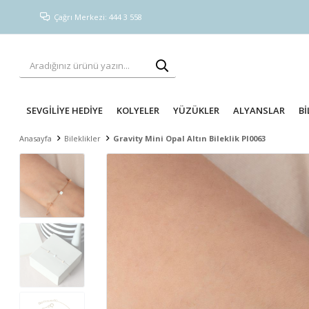
Çağrı Merkezi: 444 3 558
SEVGİLİYE HEDİYE
KOLYELER
YÜZÜKLER
ALYANSLAR
Bİ
Anasayfa
Bileklikler
Gravity Mini Opal Altın Bileklik PI0063