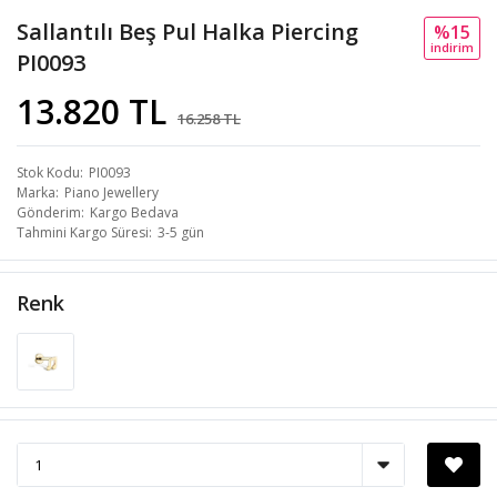
Sallantılı Beş Pul Halka Piercing
%15
i̇ndi̇ri̇m
PI0093
13.820 TL
16.258 TL
Stok Kodu
PI0093
Marka
Piano Jewellery
Gönderim
Kargo Bedava
Tahmini Kargo Süresi
3-5 gün
Renk