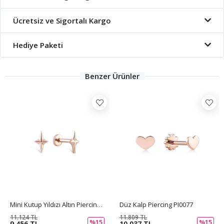
Ücretsiz ve Sigortalı Kargo
Hediye Paketi
Benzer Ürünler
Mini Kutup Yıldızı Altın Piercing PI0103
Düz Kalp Piercing PI0077
11.124 TL
11.809 TL
%15
%15
9.456 TL
10.037 TL