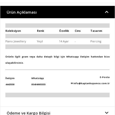
Ürün Açıklaması
Koleksiyon
Renk
Özellik
Cins
Tasarım
Piano Jewellery
Yeşil
14 Ayar
-
Piercing
Ürünle ilgili gram veya daha detaylı bilgi için Whatsapp iletişim hattından bize
ulaşabilirsiniz.
E-Posta
İletişim
WhatsApp
✉
info@kaptankuyumcu.com.tr
4443558
05494905555
Ödeme ve Kargo Bilgisi