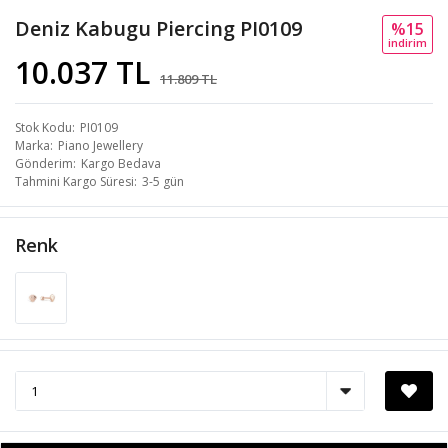
Deniz Kabugu Piercing PI0109
%15
i̇ndi̇ri̇m
10.037 TL
11.809 TL
Stok Kodu
PI0109
Marka
Piano Jewellery
Gönderim
Kargo Bedava
Tahmini Kargo Süresi
3-5 gün
Renk