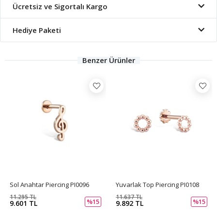
Ücretsiz ve Sigortalı Kargo
Hediye Paketi
Benzer Ürünler
Sol Anahtar Piercing PI0096
Yuvarlak Top Piercing PI0108
11.295 TL
11.637 TL
%15
%15
9.601 TL
9.892 TL