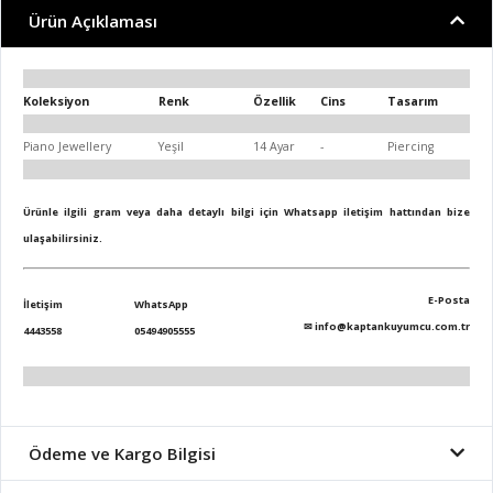
Ürün Açıklaması
Koleksiyon
Renk
Özellik
Cins
Tasarım
Piano Jewellery
Yeşil
14 Ayar
-
Piercing
Ürünle ilgili gram veya daha detaylı bilgi için Whatsapp iletişim hattından bize
ulaşabilirsiniz.
E-Posta
İletişim
WhatsApp
✉
info@kaptankuyumcu.com.tr
4443558
05494905555
Ödeme ve Kargo Bilgisi