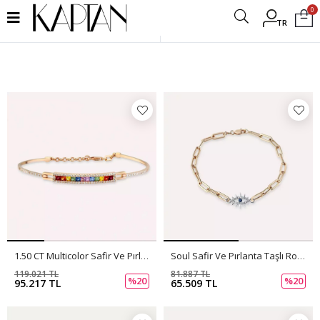
0
TR
Filtrele
1.50 CT Multicolor Safir Ve Pırlanta Taşlı Rose Altın Bileklik
Soul Safir Ve Pırlanta Taşlı Rose Altın Bileklik
119.021 TL
81.887 TL
%20
%20
95.217 TL
65.509 TL