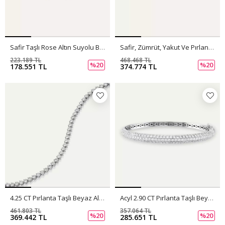
Safir Taşlı Rose Altın Suyolu Bileklik
Safir, Zümrüt, Yakut Ve Pırlanta Taşlı Suyolu Bileklik
223.189 TL
468.468 TL
%20
%20
178.551 TL
374.774 TL
4.25 CT Pırlanta Taşlı Beyaz Altın Suyolu Bileklik
Acyl 2.90 CT Pırlanta Taşlı Beyaz Altın Kelepçe
461.803 TL
357.064 TL
%20
%20
369.442 TL
285.651 TL