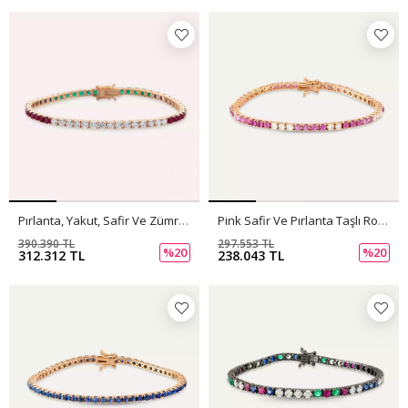
Pırlanta, Yakut, Safir Ve Zümrüt Taşlı Rose Altın Suyolu Bileklik
Pink Safir Ve Pırlanta Taşlı Rose Altın Suyolu Bileklik
390.390 TL
297.553 TL
%20
%20
312.312 TL
238.043 TL