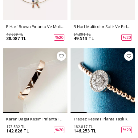
R Harf Brown Pırlanta Ve Multicolor Safir Taşlı Bileklik
B Harf Multicolor Safir Ve Pırlanta Taşlı Bilezik
47.609 TL
61.891 TL
%20
%20
38.087 TL
49.513 TL
Karen Baget Kesim Pırlanta Taşlı Rose Altın Bileklik
Trapez Kesim Pırlanta Taşlı Rose Altın Bileklik
178.532 TL
182.817 TL
%20
%20
142.826 TL
146.253 TL