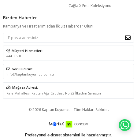
Çağla X Ema Koleksiyonu
Bizden Haberler
Kampanya ve Fırsatlarımızdan İlk Siz Haberdar Olun!
Müşteri Hizmetleri:
444 3 558
Geri Bildirim:
info@kaptankuyumcu.com.tr
Mağaza Adresi:
Kale Mahallesi, Kaptan Ağa Caddesi, No:22 İlkadım Samsun
© 2026 Kaptan Kuyumcu - Tüm Hakları Saklıdır.
WH
Profesyonel e-ticaret sistemleri ile hazırlanmıştır.