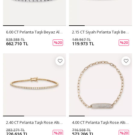
6.00 CT Pırlanta Taşlı Beyaz Altın Suyolu Bileklik
2.15 CT Siyah Pırlanta Taşlı Beyaz Altın Suyolu Bileklik
828.388 TL
149.967 TL
%20
%20
662.710 TL
119.973 TL
2.40 CT Pırlanta Taşlı Rose Altın Suyolu Bileklik
4.00 CT Pırlanta Taşlı Rose Altın Bileklik/ Chooker
283.271 TL
716.508 TL
%20
%20
226.616 TL
573.206 TL