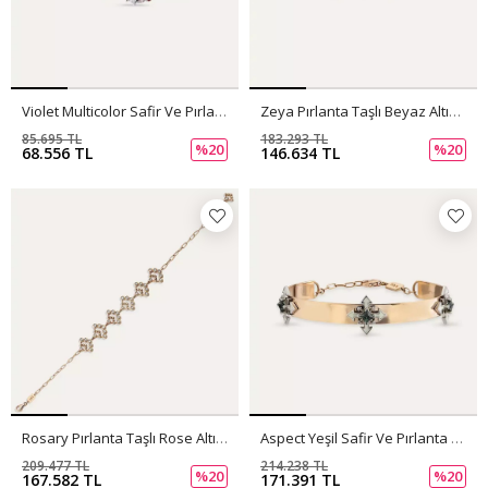
Violet Multicolor Safir Ve Pırlanta Taşlı Rose Altın Bileklik
Zeya Pırlanta Taşlı Beyaz Altın Bilezik
85.695 TL
183.293 TL
%20
%20
68.556 TL
146.634 TL
Rosary Pırlanta Taşlı Rose Altın Bileklik
Aspect Yeşil Safir Ve Pırlanta Taşlı, Mineli Rose Altın Bileklik
209.477 TL
214.238 TL
%20
%20
167.582 TL
171.391 TL