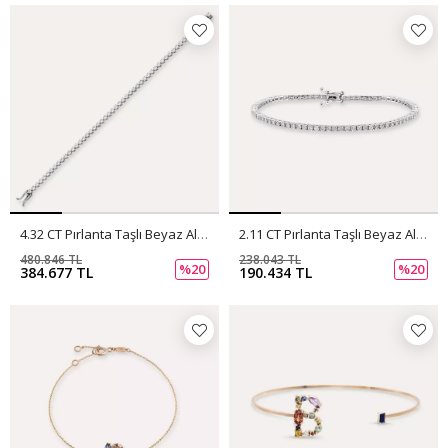
4.32 CT Pırlanta Taşlı Beyaz Altın Suyolu Bileklik
2.11 CT Pırlanta Taşlı Beyaz Altın Suyolu Bileklik
480.846 TL
238.043 TL
%20
%20
384.677 TL
190.434 TL