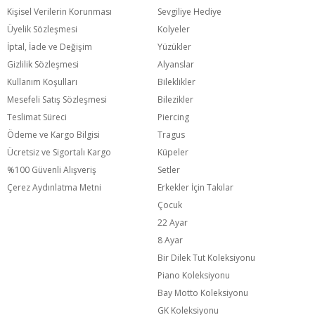
Kişisel Verilerin Korunması
Sevgiliye Hediye
Üyelik Sözleşmesi
Kolyeler
İptal, İade ve Değişim
Yüzükler
Gizlilik Sözleşmesi
Alyanslar
Kullanım Koşulları
Bileklikler
Mesefeli Satış Sözleşmesi
Bilezikler
Teslimat Süreci
Piercing
Ödeme ve Kargo Bilgisi
Tragus
Ücretsiz ve Sigortalı Kargo
Küpeler
%100 Güvenli Alışveriş
Setler
Çerez Aydınlatma Metni
Erkekler İçin Takılar
Çocuk
22 Ayar
8 Ayar
Bir Dilek Tut Koleksiyonu
Piano Koleksiyonu
Bay Motto Koleksiyonu
GK Koleksiyonu