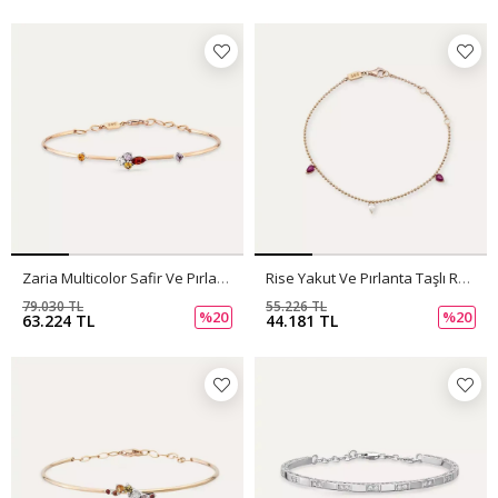
Zaria Multicolor Safir Ve Pırlanta Taşlı Rose Altın Bileklik
Rise Yakut Ve Pırlanta Taşlı Rose Altın Bileklik
79.030 TL
55.226 TL
%20
%20
63.224 TL
44.181 TL