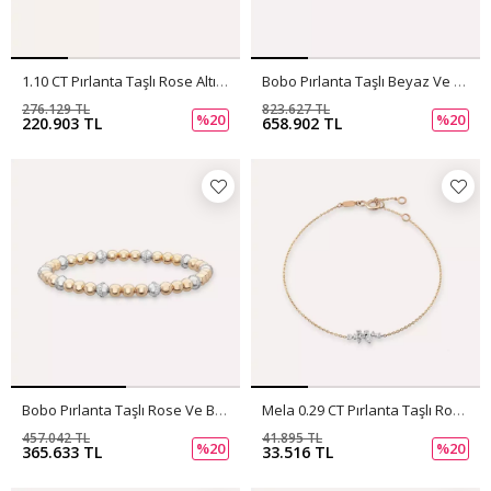
1.10 CT Pırlanta Taşlı Rose Altın Bilezik
Bobo Pırlanta Taşlı Beyaz Ve Rose Altın Bilezik
276.129 TL
823.627 TL
%20
%20
220.903 TL
658.902 TL
Bobo Pırlanta Taşlı Rose Ve Beyaz Altın Bilezik
Mela 0.29 CT Pırlanta Taşlı Rose Altın Bileklik
457.042 TL
41.895 TL
%20
%20
365.633 TL
33.516 TL