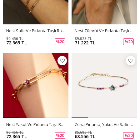
Nest Safir Ve Pırlanta Taşlı Rose Altın Bileklik
Nest Zümrüt Ve Pırlanta Taşlı Rose Altın Bileklik
90.456 TL
89.028 TL
%20
%20
72.365 TL
71.222 TL
Nest Yakut Ve Pırlanta Taşlı Rose Altın Bileklik
Zena Pırlanta, Yakut Ve Safir Taşlı Rose Altın Bileklik
90.456 TL
85.695 TL
%20
%20
72.365 TL
68.556 TL