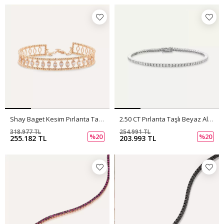
Shay Baget Kesim Pırlanta Taşlı Rose Altın Bileklik
2.50 CT Pırlanta Taşlı Beyaz Altın Suyolu Bileklik
318.977 TL
254.991 TL
%20
%20
255.182 TL
203.993 TL