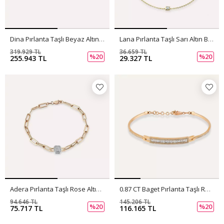
Dina Pırlanta Taşlı Beyaz Altın Bileklik
Lana Pırlanta Taşlı Sarı Altın Bileklik
319.929 TL
36.659 TL
%20
%20
255.943 TL
29.327 TL
Adera Pırlanta Taşlı Rose Altın Bileklik
0.87 CT Baget Pırlanta Taşlı Rose Altın Bileklik
94.646 TL
145.206 TL
%20
%20
75.717 TL
116.165 TL