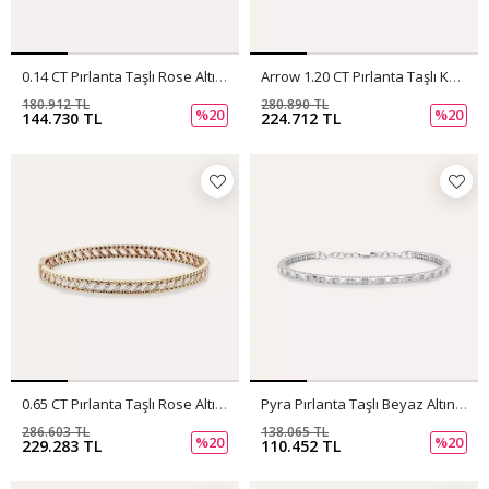
0.14 CT Pırlanta Taşlı Rose Altın Bilezik
Arrow 1.20 CT Pırlanta Taşlı Kelepçe Bilezik
180.912 TL
280.890 TL
%20
%20
144.730 TL
224.712 TL
0.65 CT Pırlanta Taşlı Rose Altın Bilezik
Pyra Pırlanta Taşlı Beyaz Altın Bilezik
286.603 TL
138.065 TL
%20
%20
229.283 TL
110.452 TL