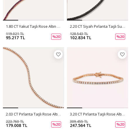
1.80 CT Yakut Taşlı Rose Altın Suyolu Bileklik
2.20 CT Siyah Pırlanta Taşlı Suyolu Bileklik
119.021 TL
128.543 TL
%20
%20
95.217 TL
102.834 TL
2.03 CT Pırlanta Taşlı Rose Altın Suyolu Bileklik
3.20 CT Pırlanta Taşlı Rose Altın Suyolu Bileklik
223.760 TL
309.455 TL
%20
%20
179.008 TL
247.564 TL