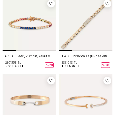
6.10 CT Safir, Zümrüt, Yakut Ve Pırlanta Taşlı Su Yolu Bileklik
1.45 CT Pırlanta Taşlı Rose Altın Künye
297.553 TL
238.043 TL
%20
%20
238.043 TL
190.434 TL