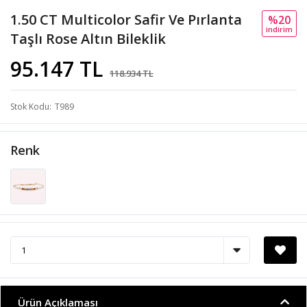
1.50 CT Multicolor Safir Ve Pırlanta
%20
i̇ndi̇ri̇m
Taşlı Rose Altın Bileklik
95.147 TL
118.934 TL
Stok Kodu
T989
Renk
Ürün Açıklaması