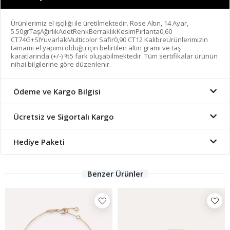
Ürünlerimiz el işçiliği ile üretilmektedir. Rose Altın, 14 Ayar,
5.50grTaşAğırlıkAdetRenkBerraklıkKesimPırlanta0,60
CT74G+SIYuvarlakMulticolor Safir0,90 CT12 KalibreÜrünlerimizin
tamamı el yapımı olduğu için belirtilen altın gramı ve taş
karatlarında (+/-) %5 fark oluşabilmektedir. Tüm sertifikalar ürünün
nihai bilgilerine göre düzenlenir.
Ödeme ve Kargo Bilgisi
Ücretsiz ve Sigortalı Kargo
Hediye Paketi
Benzer Ürünler