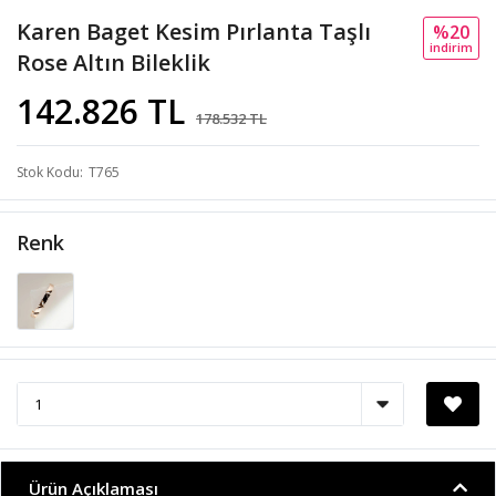
Karen Baget Kesim Pırlanta Taşlı
%20
i̇ndi̇ri̇m
Rose Altın Bileklik
142.826 TL
178.532 TL
Stok Kodu
T765
Renk
Ürün Açıklaması