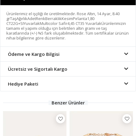
Ürünlerimiz el işçiliği ile üretilmektedir. Rose Altın, 14 Ayar, 8.40
grTaşAğırlıkAdetRenkBerraklıkKesimPırlanta1,80
CT22G+SIYuvarlakMulticolor Safir4,45 CT35 YuvarlakÜrünlerimizin
tamamı el yapımı olduğu için belirtilen altın gramı ve taş
karatlarında (+/-) %5 fark oluşabilmektedir. Tüm sertifikalar ürünün
nihai bilgilerine göre düzenlenir.
Ödeme ve Kargo Bilgisi
Ücretsiz ve Sigortalı Kargo
Hediye Paketi
Benzer Ürünler