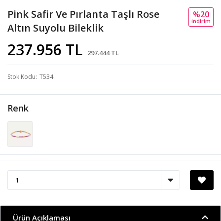
Pink Safir Ve Pırlanta Taşlı Rose
%20
i̇ndi̇ri̇m
Altın Suyolu Bileklik
237.956 TL
297.444 TL
Stok Kodu
T534
Renk
Ürün Açıklaması