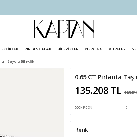
LEKLİKLER
PIRLANTALAR
BİLEZİKLER
PIERCING
KÜPELER
SE
ltın Suyolu Bileklik
0.65 CT Pırlanta Taşl
135.208 TL
169.01
Stok Kodu
Renk