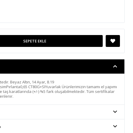
SEPETE EKLE
ktedir. Beyaz Altın, 14 Ayar, 8.19
simPırlanta0,65 CT80G+SIYuvarlak Ürünlerimizin tamamı el yapımı
 ve taş karatlarında (+/-) %5 fark oluşabilmektedir. Tüm sertifikalar
enlenir.
o