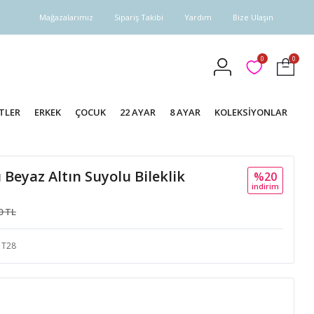
Mağazalarımız
Sipariş Takibi
Yardım
Bize Ulaşın
0
0
TLER
ERKEK
ÇOCUK
22 AYAR
8 AYAR
KOLEKSİYONLAR
ı Beyaz Altın Suyolu Bileklik
%20
i̇ndi̇ri̇m
0 TL
T28