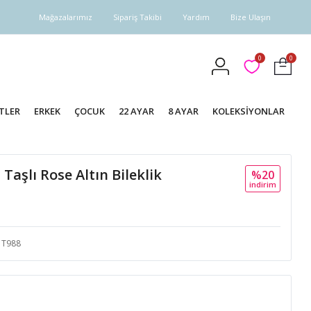
Mağazalarımız
Sipariş Takibi
Yardım
Bize Ulaşın
0
0
TLER
ERKEK
ÇOCUK
22 AYAR
8 AYAR
KOLEKSİYONLAR
 Taşlı Rose Altın Bileklik
%20
i̇ndi̇ri̇m
T988