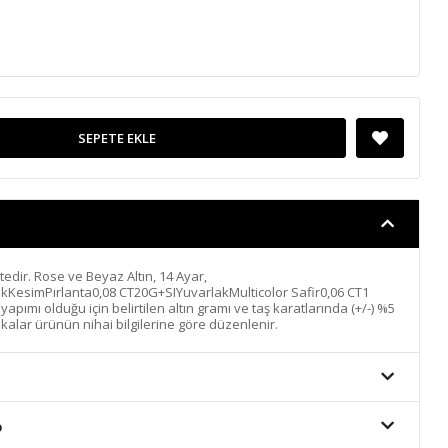
SEPETE EKLE
ektedir. Rose ve Beyaz Altın, 14 Ayar,
ıkKesimPırlanta0,08 CT20G+SIYuvarlakMulticolor Safir0,06 CT1
pımı olduğu için belirtilen altın gramı ve taş karatlarında (+/-) %5
ikalar ürünün nihai bilgilerine göre düzenlenir.
o