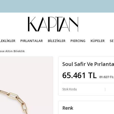
LEKLİKLER
PIRLANTALAR
BİLEZİKLER
PIERCING
KÜPELER
SE
ose Altın Bileklik
Soul Safir Ve Pırlanta
65.461 TL
81.827 TL
Stok Kodu
Renk