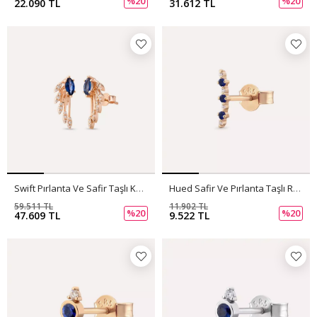
%20
%20
22.090 TL
31.612 TL
Swift Pırlanta Ve Safir Taşlı Küpe
Hued Safir Ve Pırlanta Taşlı Rose Altın Tek Küpe
59.511 TL
11.902 TL
%20
%20
47.609 TL
9.522 TL