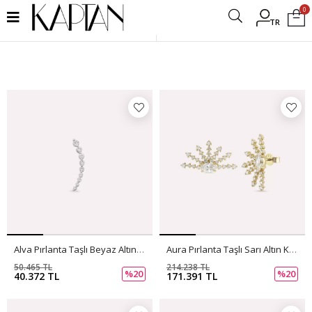
0
TR
Filtrele
Alva Pırlanta Taşlı Beyaz Altın Tek Küpe
Aura Pırlanta Taşlı Sarı Altın Küpe
50.465 TL
214.238 TL
%20
%20
40.372 TL
171.391 TL