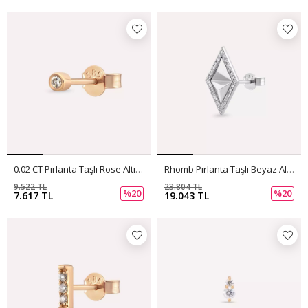
0.02 CT Pırlanta Taşlı Rose Altın Tek Küpe
Rhomb Pırlanta Taşlı Beyaz Altın Tek Küpe
9.522 TL
23.804 TL
%20
%20
7.617 TL
19.043 TL