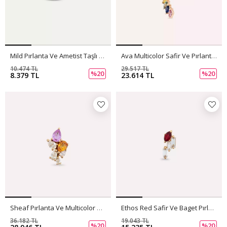
Mild Pırlanta Ve Ametist Taşlı Mini Tek Küpe
Ava Multicolor Safir Ve Pırlanta Taşlı Rose Altın Tek Küpe
10.474 TL
29.517 TL
%20
%20
8.379 TL
23.614 TL
Sheaf Pırlanta Ve Multicolor Safir Taşlı Rose Altın Tek Küpe
Ethos Red Safir Ve Baget Pırlanta Taşlı Rose Altın Tek Küpe
36.182 TL
19.043 TL
%20
%20