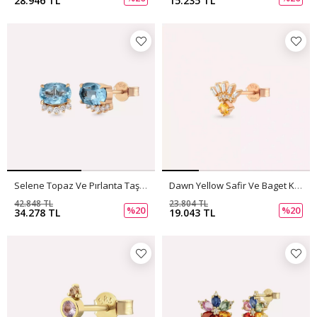
28.946 TL
15.235 TL
Selene Topaz Ve Pırlanta Taşlı Rose Altın Küpe
Dawn Yellow Safir Ve Baget Kesim Pırlanta Taşlı Rose Altın Tek Küpe
42.848 TL
23.804 TL
%20
%20
34.278 TL
19.043 TL