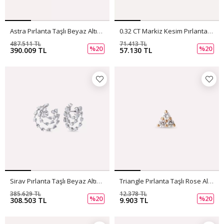
Astra Pırlanta Taşlı Beyaz Altın Küpe
0.32 CT Markiz Kesim Pırlanta Taşlı Beyaz Altın Tek Küpe
487.511 TL
71.413 TL
%20
%20
390.009 TL
57.130 TL
Sirav Pırlanta Taşlı Beyaz Altın Küpe
Triangle Pırlanta Taşlı Rose Altın Mini Tek Küpe
385.629 TL
12.378 TL
%20
%20
308.503 TL
9.903 TL