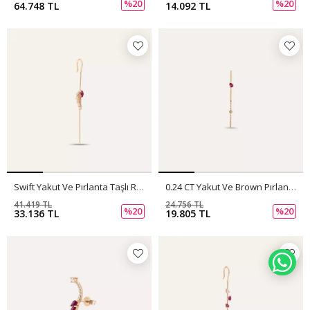
%20
%20
64.748 TL
14.092 TL
Swift Yakut Ve Pırlanta Taşlı Rose Altın Baston Küpe
0.24 CT Yakut Ve Brown Pırlanta Taşlı Tek Küpe
41.419 TL
24.756 TL
%20
%20
33.136 TL
19.805 TL
WH