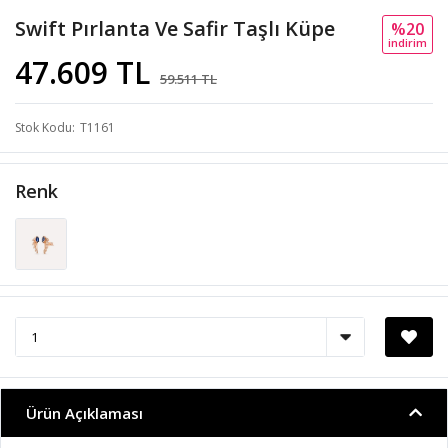
Swift Pırlanta Ve Safir Taşlı Küpe
%20
i̇ndi̇ri̇m
47.609 TL
59.511 TL
Stok Kodu
T1161
Renk
Ürün Açıklaması