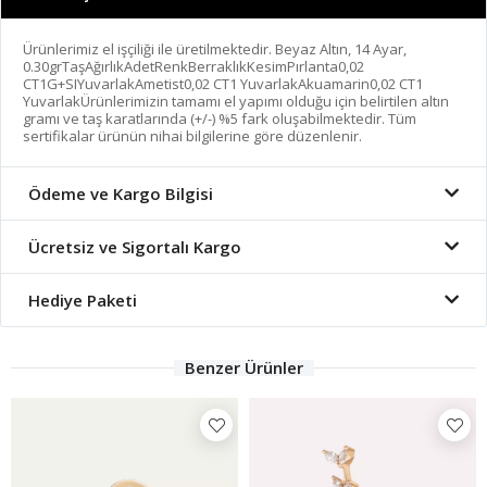
Ürünlerimiz el işçiliği ile üretilmektedir. Beyaz Altın, 14 Ayar,
0.30grTaşAğırlıkAdetRenkBerraklıkKesimPırlanta0,02
CT1G+SIYuvarlakAmetist0,02 CT1 YuvarlakAkuamarin0,02 CT1
YuvarlakÜrünlerimizin tamamı el yapımı olduğu için belirtilen altın
gramı ve taş karatlarında (+/-) %5 fark oluşabilmektedir. Tüm
sertifikalar ürünün nihai bilgilerine göre düzenlenir.
Ödeme ve Kargo Bilgisi
Ücretsiz ve Sigortalı Kargo
Hediye Paketi
Benzer Ürünler