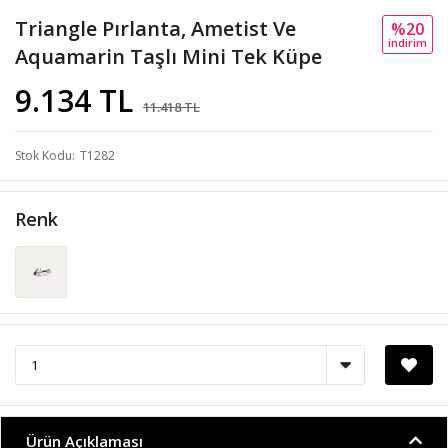
Triangle Pırlanta, Ametist Ve
%20
i̇ndi̇ri̇m
Aquamarin Taşlı Mini Tek Küpe
9.134 TL
11.418 TL
Stok Kodu
T1282
Renk
Ürün Açıklaması