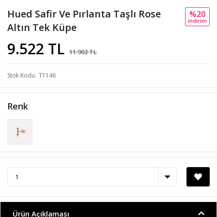
Hued Safir Ve Pırlanta Taşlı Rose
%20
i̇ndi̇ri̇m
Altın Tek Küpe
9.522 TL
11.902 TL
Stok Kodu
T1146
Renk
Ürün Açıklaması