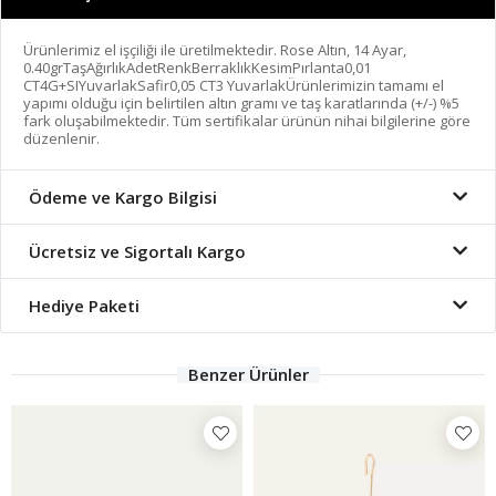
Ürünlerimiz el işçiliği ile üretilmektedir. Rose Altın, 14 Ayar,
0.40grTaşAğırlıkAdetRenkBerraklıkKesimPırlanta0,01
CT4G+SIYuvarlakSafir0,05 CT3 YuvarlakÜrünlerimizin tamamı el
yapımı olduğu için belirtilen altın gramı ve taş karatlarında (+/-) %5
fark oluşabilmektedir. Tüm sertifikalar ürünün nihai bilgilerine göre
düzenlenir.
Ödeme ve Kargo Bilgisi
Ücretsiz ve Sigortalı Kargo
Hediye Paketi
Benzer Ürünler