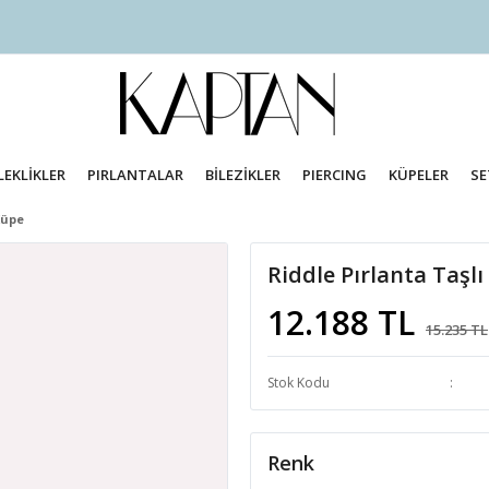
LEKLİKLER
PIRLANTALAR
BİLEZİKLER
PIERCING
KÜPELER
SE
Küpe
Riddle Pırlanta Taşl
12.188 TL
15.235 TL
Stok Kodu
Renk