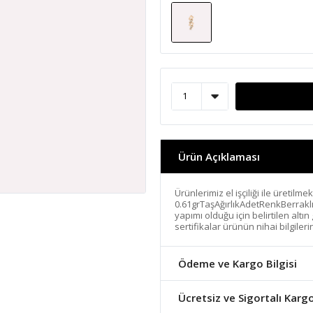
Ürün Açıklaması
Ürünlerimiz el işçiliği ile üretilme
0.61grTaşAğırlıkAdetRenkBerrakl
yapımı olduğu için belirtilen altı
sertifikalar ürünün nihai bilgiler
Ödeme ve Kargo Bilgisi
Ücretsiz ve Sigortalı Karg