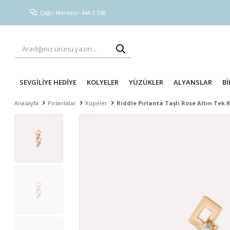
Çağrı Merkezi: 444 3 558
SEVGİLİYE HEDİYE
KOLYELER
YÜZÜKLER
ALYANSLAR
Bİ
Anasayfa
Pırlantalar
Küpeler
Riddle Pırlanta Taşlı Rose Altın Tek 