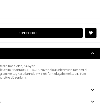
SEPETE EKLE
ktedir. Rose Altın, 14 Ayar,
ıkKesimPırlanta0,03 CT4G+SIYuvarlakÜrünlerimizin tamamı el
n gramı ve taş karatlarında (+/-) %5 fark oluşabilmektedir. Tüm
ine göre düzenlenir.
o