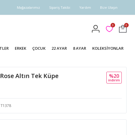
Mağazalarımız
Sipariş Takibi
Yardım
Bize Ulaşın
0
0
TLER
ERKEK
ÇOCUK
22 AYAR
8 AYAR
KOLEKSİYONLAR
ı Rose Altın Tek Küpe
%20
i̇ndi̇ri̇m
T1378