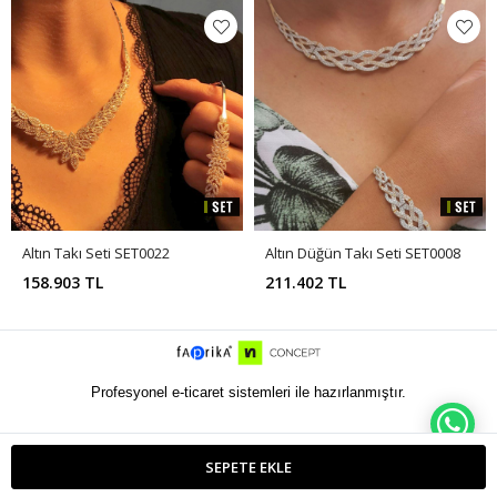
Altın Takı Seti SET0022
Altın Düğün Takı Seti SET0008
158.903 TL
211.402 TL
Profesyonel e-ticaret sistemleri ile hazırlanmıştır.
WH
SEPETE EKLE
ETBIS