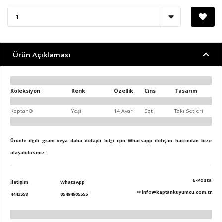
Ürün Açıklaması
Koleksiyon
Renk
Özellik
Cins
Tasarım
Kaptan®
Yeşil
14 Ayar
Set
Takı Setleri
Ürünle ilgili gram veya daha detaylı bilgi için Whatsapp iletişim hattından bize
ulaşabilirsiniz.
E-Posta
İletişim
WhatsApp
✉
info@kaptankuyumcu.com.tr
4443558
05494905555