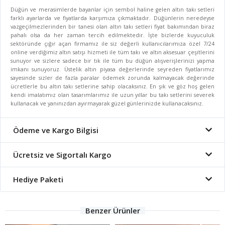
Düğün ve merasimlerde bayanlar için sembol haline gelen altın takı setleri
farklı ayarlarda ve fiyatlarda karşımıza çıkmaktadır. Düğünlerin neredeyse
vazgeçilmezlerinden bir tanesi olan altın takı setleri fiyat bakımından biraz
pahalı olsa da her zaman tercih edilmektedir. İşte bizlerde kuyuculuk
sektöründe çığır açan firmamız ile siz değerli kullanıcılarımıza özel 7/24
online verdiğimiz altın satışı hizmeti ile tüm takı ve altın aksesuar çeşitlerini
sunuyor ve sizlere sadece bir tık ile tüm bu düğün alışverişlerinizi yapma
imkanı sunuyoruz. Üstelik altın piyasa değerlerinde seyreden fiyatlarımız
sayesinde sizler de fazla paralar ödemek zorunda kalmayacak değerinde
ücretlerle bu altın takı setlerine sahip olacaksınız. En şık ve göz hoş gelen
kendi imalatımız olan tasarımlarımız ile uzun yıllar bu takı setlerini severek
kullanacak ve yanınızdan ayırmayarak güzel günlerinizde kullanacaksınız.
Ödeme ve Kargo Bilgisi
Ücretsiz ve Sigortalı Kargo
Hediye Paketi
Benzer Ürünler