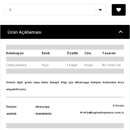
Ürün Açıklaması
Koleksiyon
Renk
Özellik
Cins
Tasarım
Cetaş Jewelry
Yeşil
14 Ayar
Kolye
Bir Dilek Tut
Ürünle ilgili gram veya daha detaylı bilgi için Whatsapp iletişim hattından bize
ulaşabilirsiniz.
E-Posta
İletişim
WhatsApp
✉
info@kaptankuyumcu.com.tr
4443558
05494905555