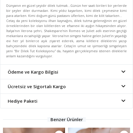
Dünyanın en güzel şeyidir dilek tutmak...Günün her saati birileri bir yerlerde
bir şeyler diler durmadan. Kimi yıldız kayarken, kimi dilek çeşmesine kimi
para atarken. Kimi doğum günü pastasını üflerken, kimi de kilit takarken...
Cetaş da yeni koleksiyonu ilhan kaynağını, dilek tutma geleneğinin en güzel
örneklerinden bir olan kilitlerden ve efsanevi iki aşığın hikayesinden alıyor.
İtalya'nın Verona şehri, Shakespare'nin Romeo ve Juliet adlı eserinin geçtiği
mekanlara ev sahipliği yapar. Verona'nın simgesi haline gelen Juliet'in yaşadığı
evi her yıl binlerce aşık ziyaret ederek, asma kilitlere dileklerini yazıp
bahçesindeki dilek kapısına asarlar. Cetaş'ın umut ve iyimserliği simgeleyen
yeni ''Bir Dilek Tut Koleksiyonu'' da, hayatın gerçekleşmesi istenen dileklerle
anlam kazandığını vurguluyor.
Ödeme ve Kargo Bilgisi
Ücretsiz ve Sigortalı Kargo
Hediye Paketi
Benzer Ürünler