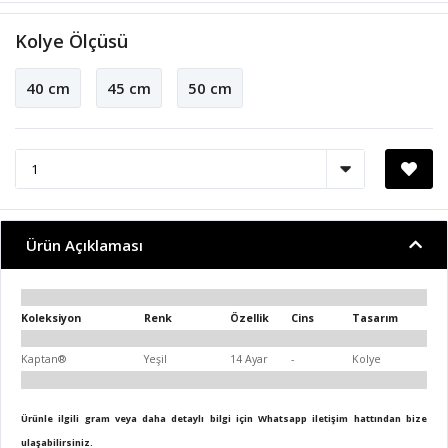
Kolye Ölçüsü
40 cm
45 cm
50 cm
Ürün Açıklaması
Koleksiyon
Renk
Özellik
Cins
Tasarım
Kaptan®
Yeşil
14 Ayar
-
Kolye
Ürünle ilgili gram veya daha detaylı bilgi için Whatsapp iletişim hattından bize
ulaşabilirsiniz.