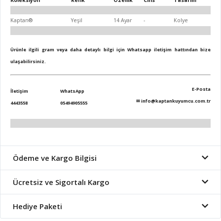
Koleksiyon
Renk
Özellik
Cins
Tasarım
Kaptan®
Yeşil
14 Ayar
-
Kolye
Ürünle ilgili gram veya daha detaylı bilgi için Whatsapp iletişim hattından bize
ulaşabilirsiniz.
E-Posta
İletişim
WhatsApp
✉
info@kaptankuyumcu.com.tr
4443558
05494905555
Ödeme ve Kargo Bilgisi
Ücretsiz ve Sigortalı Kargo
Hediye Paketi