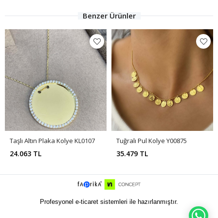
Benzer Ürünler
Taşlı Altın Plaka Kolye KL0107
Tuğralı Pul Kolye Y00875
24.063 TL
35.479 TL
Profesyonel e-ticaret sistemleri ile hazırlanmıştır.
WH