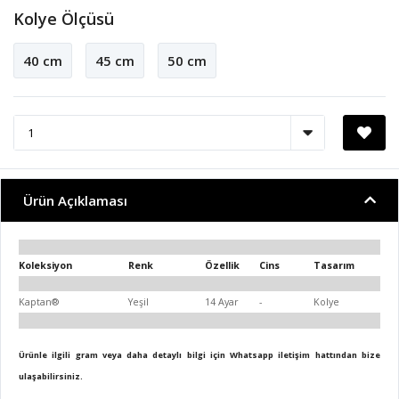
Kolye Ölçüsü
40 cm
45 cm
50 cm
Ürün Açıklaması
Koleksiyon
Renk
Özellik
Cins
Tasarım
Kaptan®
Yeşil
14 Ayar
-
Kolye
Ürünle ilgili gram veya daha detaylı bilgi için Whatsapp iletişim hattından bize
ulaşabilirsiniz.