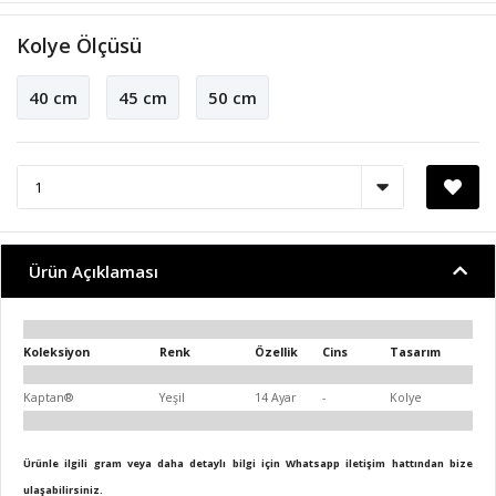
Kolye Ölçüsü
40 cm
45 cm
50 cm
Ürün Açıklaması
Koleksiyon
Renk
Özellik
Cins
Tasarım
Kaptan®
Yeşil
14 Ayar
-
Kolye
Ürünle ilgili gram veya daha detaylı bilgi için Whatsapp iletişim hattından bize
ulaşabilirsiniz.