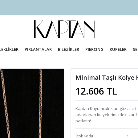
LEKLİKLER
PIRLANTALAR
BİLEZİKLER
PIERCING
KÜPELER
SE
Minimal Taşlı Kolye
12.606 TL
Kaptan Kuyumculuk'un göz alıcı taşlı
tasarlanan kolyelerimizdeki zarif 
parlatın!
Stok Kodu