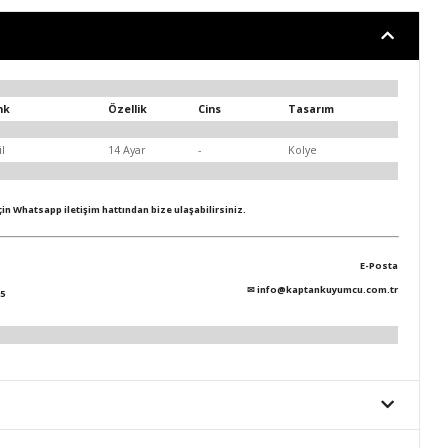
nk
Özellik
Cins
Tasarım
il
14 Ayar
-
Kolye
için Whatsapp iletişim hattından bize ulaşabilirsiniz.
E-Posta
✉
info@kaptankuyumcu.com.tr
5