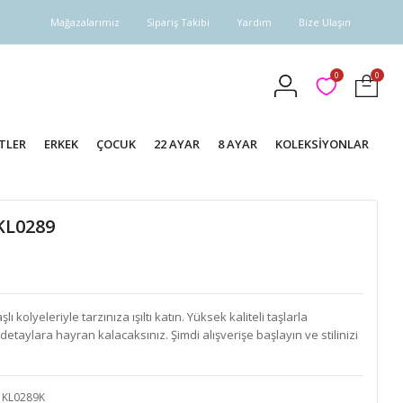
Mağazalarımız
Sipariş Takibi
Yardım
Bize Ulaşın
0
0
TLER
ERKEK
ÇOCUK
22 AYAR
8 AYAR
KOLEKSİYONLAR
 KL0289
 kolyeleriyle tarzınıza ışıltı katın. Yüksek kaliteli taşlarla
detaylara hayran kalacaksınız. Şimdi alışverişe başlayın ve stilinizi
KL0289K