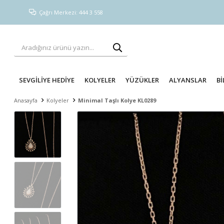
Çağrı Merkezi: 444 3 558
SEVGİLİYE HEDİYE
KOLYELER
YÜZÜKLER
ALYANSLAR
Bİ
Anasayfa
Kolyeler
Minimal Taşlı Kolye KL0289