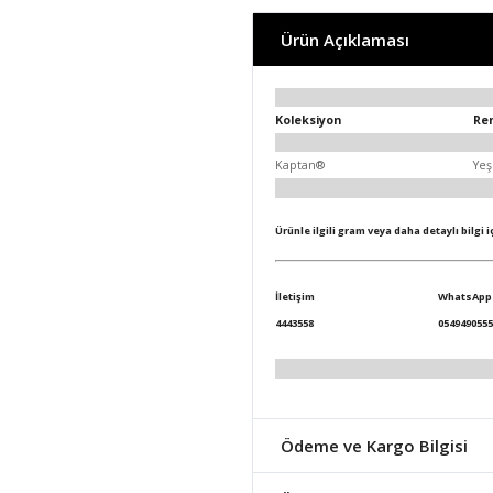
Ürün Açıklaması
Koleksiyon
Re
Kaptan®
Yeş
Ürünle ilgili gram veya daha detaylı bilgi 
İletişim
WhatsApp
4443558
0549490555
Ödeme ve Kargo Bilgisi