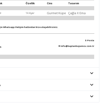
nk
Özellik
Cins
Tasarım
Gurmet Küpe
Çağla X Ema
il
14 Ayar
için Whatsapp iletişim hattından bize ulaşabilirsiniz.
E-Posta
✉
info@kaptankuyumcu.com.tr
5
o