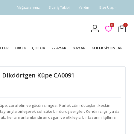
Mağazalarımız
Sipariş Takibi
Yardım
Bize Ulaşın
0
0
TLER
ERKEK
ÇOCUK
22 AYAR
8 AYAR
KOLEKSİYONLAR
i Dikdörtgen Küpe CA0091
üpe, zarafetin ve gücün simgesi. Parlak zümrüt taşları, keskin
ylarıyla birleşerek sofistike bir duruş sergiler. Kendiniz için ya da
ak, her anı anlamlandıran özgün ve etkileyici bir tasarım. Işıltınızı