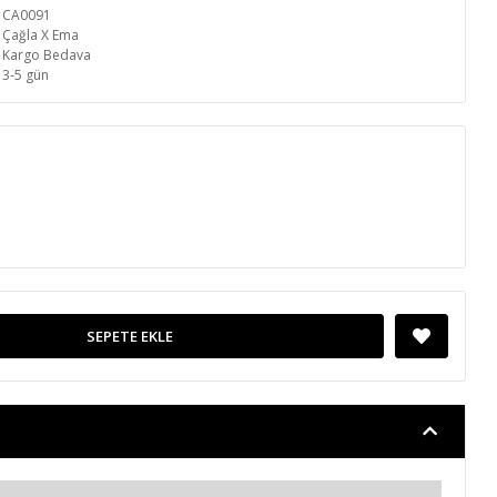
CA0091
Çağla X Ema
Kargo Bedava
3-5 gün
SEPETE EKLE