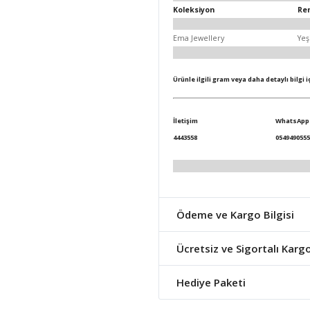
Koleksiyon
Re
Ema Jewellery
Yeş
Ürünle ilgili gram veya daha detaylı bilgi 
İletişim
WhatsApp
4443558
0549490555
Ödeme ve Kargo Bilgisi
Ücretsiz ve Sigortalı Karg
Hediye Paketi