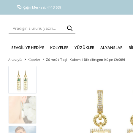
Çağrı Merkezi: 444 3 558
SEVGİLİYE HEDİYE
KOLYELER
YÜZÜKLER
ALYANSLAR
Bİ
Anasayfa
Küpeler
Zümrüt Taşlı Kalemli Dikdörtgen Küpe CA0091