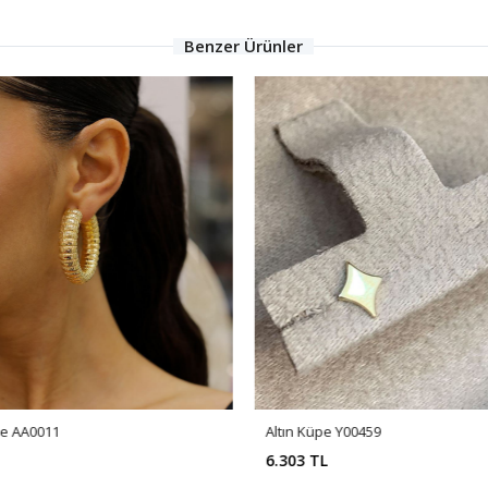
Benzer Ürünler
üpe AA0011
Altın Küpe Y00459
6.303 TL