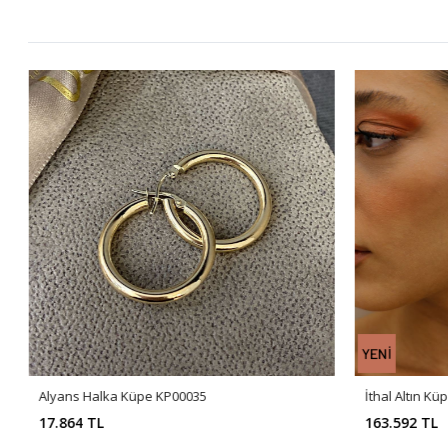
Alyans Halka Küpe KP00035
İthal Altın K
17.864 TL
163.592 TL