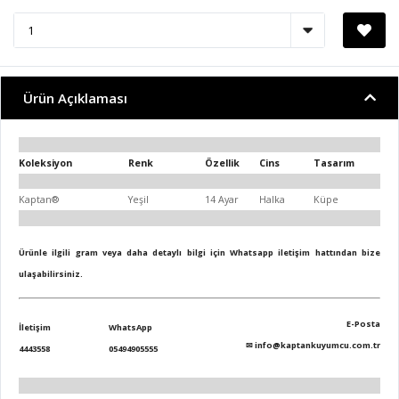
Ürün Açıklaması
Koleksiyon
Renk
Özellik
Cins
Tasarım
Kaptan®
Yeşil
14 Ayar
Halka
Küpe
Ürünle ilgili gram veya daha detaylı bilgi için Whatsapp iletişim hattından bize
ulaşabilirsiniz.
E-Posta
İletişim
WhatsApp
✉
info@kaptankuyumcu.com.tr
4443558
05494905555