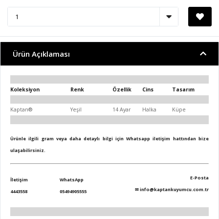
Ürün Açıklaması
Koleksiyon
Renk
Özellik
Cins
Tasarım
Kaptan®
Yeşil
14 Ayar
Halka
Küpe
Ürünle ilgili gram veya daha detaylı bilgi için Whatsapp iletişim hattından bize
ulaşabilirsiniz.
E-Posta
İletişim
WhatsApp
✉
info@kaptankuyumcu.com.tr
4443558
05494905555