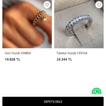
Göz Yüzük Y00856
Tamtur Yüzük YZ0134
19.828 TL
24.344 TL
WH
SEPETE EKLE