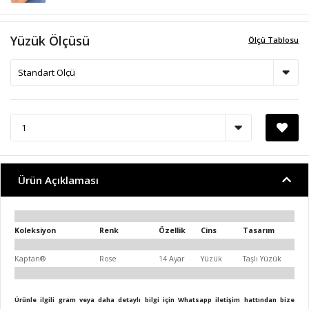
Yüzük Ölçüsü
Ölçü Tablosu
Ürün Açıklaması
Koleksiyon
Renk
Özellik
Cins
Tasarım
Kaptan®
Rose
14 Ayar
Yüzük
Taşlı Yüzük
Ürünle ilgili gram veya daha detaylı bilgi için Whatsapp iletişim hattından bize