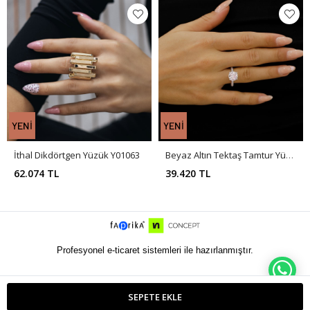
İthal Dikdörtgen Yüzük Y01063
Beyaz Altın Tektaş Tamtur Yüzük AA0027
62.074 TL
39.420 TL
Profesyonel e-ticaret sistemleri ile hazırlanmıştır.
WH
SEPETE EKLE