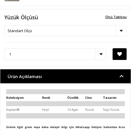
Yüzük Ölçüsü
Ölçü Tablosu
Ürün Açıklaması
Koleksiyon
Renk
Özellik
Cins
Tasarım
Kaptan®
Yeşil
14 Ayar
Yüzük
Taşlı Yüzük
Ürünle ilgili gram veya daha detaylı bilgi için Whatsapp iletişim hattından bize