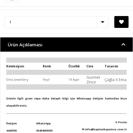
Ürün Açıklaması
Koleksiyon
Renk
Özellik
Cins
Tasarım
Gurmet
Çağla X Ema
Ema Jewellery
Yeşil
14 Ayar
Zincir
Ürünle ilgili gram veya daha detaylı bilgi için Whatsapp iletişim hattından bize
ulaşabilirsiniz.
E-Posta
İletişim
WhatsApp
✉
info@kaptankuyumcu.com.tr
4443558
05494905555