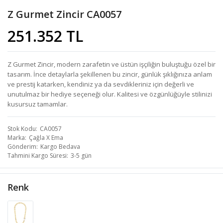
Z Gurmet Zincir CA0057
251.352 TL
Z Gurmet Zincir, modern zarafetin ve üstün işçiliğin buluştuğu özel bir
tasarım. İnce detaylarla şekillenen bu zincir, günlük şıklığınıza anlam
ve prestij katarken, kendiniz ya da sevdikleriniz için değerli ve
unutulmaz bir hediye seçeneği olur. Kalitesi ve özgünlüğüyle stilinizi
kusursuz tamamlar.
Stok Kodu
CA0057
Marka
Çağla X Ema
Gönderim
Kargo Bedava
Tahmini Kargo Süresi
3-5 gün
Renk