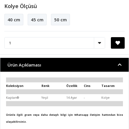
Kolye Ölçüsü
40 cm
45 cm
50 cm
Ürün Açıklaması
Koleksiyon
Renk
Özellik
Cins
Tasarım
Kaptan®
Yeşil
14 Ayar
-
Kolye
Ürünle ilgili gram veya daha detaylı bilgi için Whatsapp iletişim hattından bize
ulaşabilirsiniz.