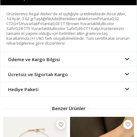
Ürünlerimiz Regal Atelier'de el işçiliğiyle üretilmektedir.Rose Altın,
14 Ayar, 3.62 grTaşAğırlıkAdetRenkBerraklıkKesimPırlanta0,02
CT2G+SIYuvarlakPırlanta0,03 CT1Brown YuvarlakMulticolor
Safir0,28 CT5 YuvarlakMulticolor Safir0,69 CT1 KalpÜrünlerimizin
tamamı el yapımı olduğu için belirtilen altın gramı ve taş
karatlarında (+/-) %5 fark oluşabilmektedir. Tüm sertifikalar ürünün
nihai bilgilerine göre düzenlenir.
Ödeme ve Kargo Bilgisi
Ücretsiz ve Sigortalı Kargo
Hediye Paketi
Benzer Ürünler