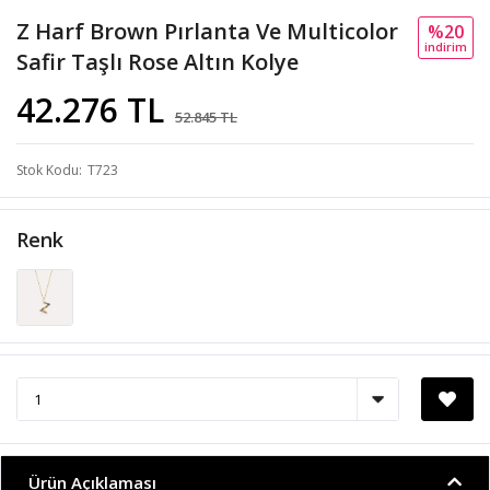
Z Harf Brown Pırlanta Ve Multicolor
%20
i̇ndi̇ri̇m
Safir Taşlı Rose Altın Kolye
42.276 TL
52.845 TL
Stok Kodu
T723
Renk
Ürün Açıklaması