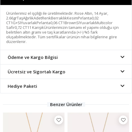
Ürünlerimiz el işçiliği ile üretilmektedir. Rose Altın, 14 Ayar,
2.66grTaşAğırlıkAdetRenkBerraklıkKesimPırlanta0,02
CT1G+SIYuvarlakPırlanta0,06 CT1BrownSIYuvarlakMulticolor
Safir0,72 CT11 KarışıkÜrünlerimizin tamamı el yapımı olduğu için
belirtilen altın gramı ve taş karatlarında (+/-) %5 fark
oluşabilmektedir. Tüm sertifikalar ürünün nihai bilgilerine göre
düzenlenir.
Ödeme ve Kargo Bilgisi
Ücretsiz ve Sigortalı Kargo
Hediye Paketi
Benzer Ürünler