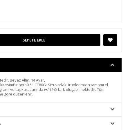
SEPETE EKLE
ktedir. Beyaz Altın, 14 Ayar,
ıkKesimPırlanta0,51 CT80G+SIYuvarlakÜrünlerimizin tamamı el
n gramı ve taş karatlarında (+/-) %5 fark oluşabilmektedir. Tüm
ine göre düzenlenir.
o