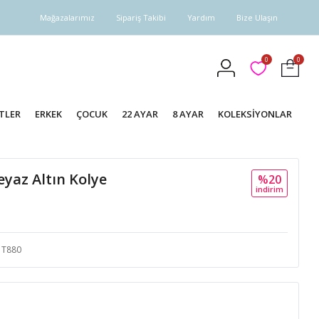
Mağazalarımız
Sipariş Takibi
Yardım
Bize Ulaşın
0
0
TLER
ERKEK
ÇOCUK
22 AYAR
8 AYAR
KOLEKSİYONLAR
eyaz Altın Kolye
%20
i̇ndi̇ri̇m
T880