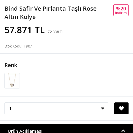
Bind Safir Ve Pırlanta Taşlı Rose
%20
i̇ndi̇ri̇m
Altın Kolye
57.871 TL
72.338 TL
Stok Kodu
T907
Renk
Ürün Açıklaması