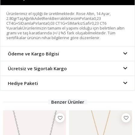
Ürünlerimiz el işçiliği ile üretilmektedir. Rose Altın, 14 Ayar,
2.80grTaşAğırlıkAdetRenkBerraklıkKesimPırlanta0,23
CT4G+SIDamlaPırlanta0,03 CT1G+SIMarkizSafir0,23 CT6
YuvarlakÜrünlerimizin tamamı el yapımı olduğu için belirtilen altın
gramı ve taş karatlarında (+/-) %5 fark oluşabilmektedir. Tüm
sertifikalar ürünün nihai bilgilerine göre düzenlenir.
Ödeme ve Kargo Bilgisi
Ücretsiz ve Sigortalı Kargo
Hediye Paketi
Benzer Ürünler