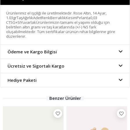
Ürünlerimiz el işçiliği ile üretilmektedir. Rose Altın, 14 Ayar,
1.03grTaşAğırlıkAdetRenkBerraklıkKesimPırlanta0,03
CT5G+SIYuvarlakÜrünlerimizin tamamı el yapımı olduğu için
belirtilen altın gramı ve taş karatlarında (+/-) %5 fark
oluşabilmektedir. Tüm sertifikalar ürünün nihai bilgilerine göre
düzenlenir.
Ödeme ve Kargo Bilgisi
Ücretsiz ve Sigortalı Kargo
Hediye Paketi
Benzer Ürünler