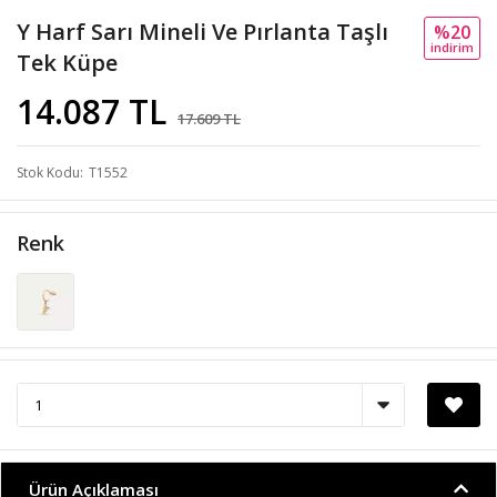
Y Harf Sarı Mineli Ve Pırlanta Taşlı
%20
i̇ndi̇ri̇m
Tek Küpe
14.087 TL
17.609 TL
Stok Kodu
T1552
Renk
Ürün Açıklaması