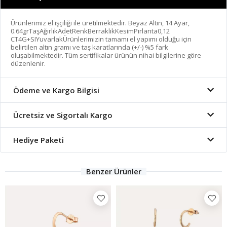
Ürünlerimiz el işçiliği ile üretilmektedir. Beyaz Altın, 14 Ayar,
0.64grTaşAğırlıkAdetRenkBerraklıkKesimPırlanta0,12
CT4G+SIYuvarlakÜrünlerimizin tamamı el yapımı olduğu için
belirtilen altın gramı ve taş karatlarında (+/-) %5 fark
oluşabilmektedir. Tüm sertifikalar ürünün nihai bilgilerine göre
düzenlenir.
Ödeme ve Kargo Bilgisi
Ücretsiz ve Sigortalı Kargo
Hediye Paketi
Benzer Ürünler