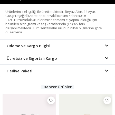
Ürünlerimiz el işçiliği ile üretilmektedir. Beyaz Altın, 14 Ayar,
0.64grTaşAğırlıkAdetRenkBerraklıkKesimPırlanta0,06
CT2G+SIYuvarlakÜrünlerimizin tamamı el yapımı olduğu için
belirtilen altın gramı ve taş karatlarında (+/-) %5 fark
oluşabilmektedir. Tüm sertifikalar ürünün nihai bilgilerine göre
düzenlenir.
Ödeme ve Kargo Bilgisi
Ücretsiz ve Sigortalı Kargo
Hediye Paketi
Benzer Ürünler