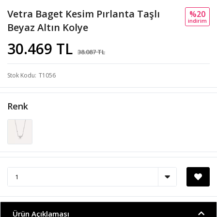
Vetra Baget Kesim Pırlanta Taşlı
%20
i̇ndi̇ri̇m
Beyaz Altın Kolye
30.469 TL
38.087 TL
Stok Kodu
T1056
Renk
Ürün Açıklaması