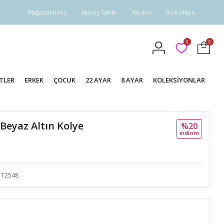
Mağazalarımız
Sipariş Takibi
Yardım
Bize Ulaşın
0
0
TLER
ERKEK
ÇOCUK
22 AYAR
8 AYAR
KOLEKSİYONLAR
 Beyaz Altın Kolye
%20
i̇ndi̇ri̇m
T2548