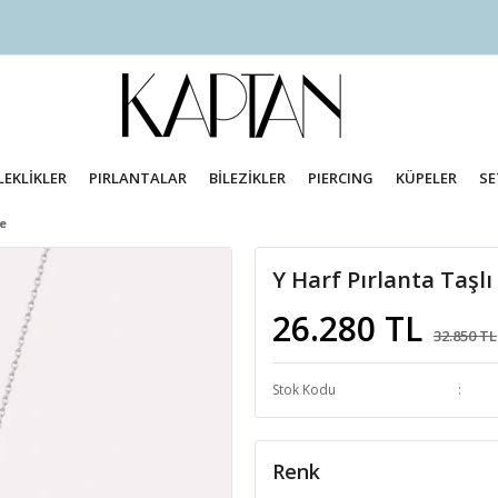
LEKLİKLER
PIRLANTALAR
BİLEZİKLER
PIERCING
KÜPELER
SE
ye
Y Harf Pırlanta Taşlı
26.280 TL
32.850 TL
Stok Kodu
Renk