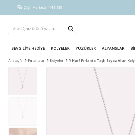
Çağrı Merkezi: 444 3 558
SEVGİLİYE HEDİYE
KOLYELER
YÜZÜKLER
ALYANSLAR
Bİ
Anasayfa
Pırlantalar
Kolyeler
Y Harf Pırlanta Taşlı Beyaz Altın Kol