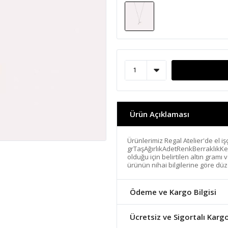
Ürün Açıklaması
Ürünlerimiz Regal Atelier'de el işç
grTaşAğırlıkAdetRenkBerraklıkKe
olduğu için belirtilen altın gramı
ürünün nihai bilgilerine göre düz
Ödeme ve Kargo Bilgisi
Ücretsiz ve Sigortalı Karg