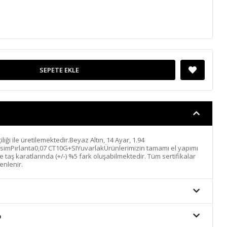
SEPETE EKLE
iliği ile üretilemektedir.Beyaz Altın, 14 Ayar, 1.94
simPırlanta0,07 CT10G+SIYuvarlakÜrünlerimizin tamamı el yapımı
 ve taş karatlarında (+/-) %5 fark oluşabilmektedir. Tüm sertifikalar
enlenir.
o