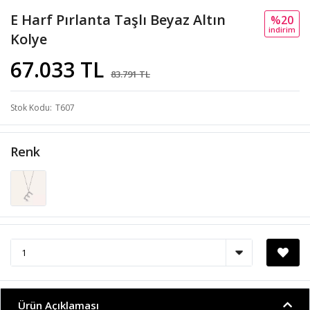
E Harf Pırlanta Taşlı Beyaz Altın
%20
i̇ndi̇ri̇m
Kolye
67.033 TL
83.791 TL
Stok Kodu
T607
Renk
Ürün Açıklaması