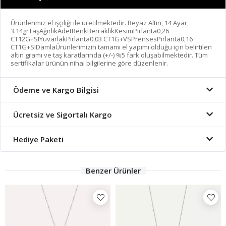
Ürünlerimiz el işçiliği ile üretilmektedir. Beyaz Altın, 14 Ayar,
3.14grTaşAğırlıkAdetRenkBerraklıkKesimPırlanta0,26
CT12G+SIYuvarlakPırlanta0,03 CT1G+VSPrensesPırlanta0,16
CT1G+SIDamlaÜrünlerimizin tamamı el yapımı olduğu için belirtilen
altın gramı ve taş karatlarında (+/-) %5 fark oluşabilmektedir. Tüm
sertifikalar ürünün nihai bilgilerine göre düzenlenir.
Ödeme ve Kargo Bilgisi
Ücretsiz ve Sigortalı Kargo
Hediye Paketi
Benzer Ürünler