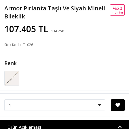
Armor Pırlanta Taşlı Ve Siyah Mineli
%20
i̇ndi̇ri̇m
Bileklik
107.405 TL
134.256 TL
Stok Kodu
T1026
Renk
Ürün Açıklaması