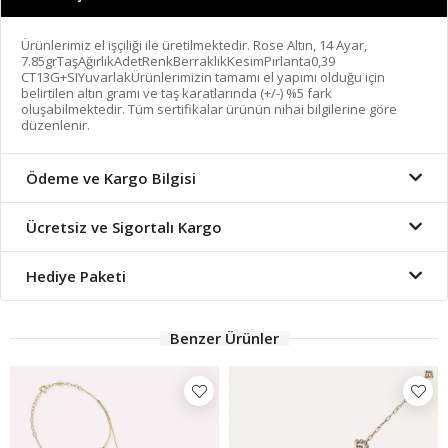
Ürünlerimiz el işçiliği ile üretilmektedir. Rose Altın, 14 Ayar,
7.85grTaşAğırlıkAdetRenkBerraklıkKesimPırlanta0,39
CT13G+SIYuvarlakÜrünlerimizin tamamı el yapımı olduğu için
belirtilen altın gramı ve taş karatlarında (+/-) %5 fark
oluşabilmektedir. Tüm sertifikalar ürünün nihai bilgilerine göre
düzenlenir.
Ödeme ve Kargo Bilgisi
Ücretsiz ve Sigortalı Kargo
Hediye Paketi
Benzer Ürünler