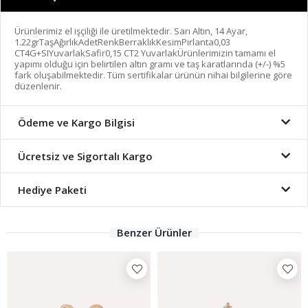
Ürünlerimiz el işçiliği ile üretilmektedir. Sarı Altın, 14 Ayar,
1.22grTaşAğırlıkAdetRenkBerraklıkKesimPırlanta0,03
CT4G+SIYuvarlakSafir0,15 CT2 YuvarlakÜrünlerimizin tamamı el
yapımı olduğu için belirtilen altın gramı ve taş karatlarında (+/-) %5
fark oluşabilmektedir. Tüm sertifikalar ürünün nihai bilgilerine göre
düzenlenir.
Ödeme ve Kargo Bilgisi
Ücretsiz ve Sigortalı Kargo
Hediye Paketi
Benzer Ürünler