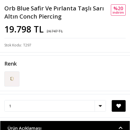
Orb Blue Safir Ve Pırlanta Taşlı Sarı
%20
i̇ndi̇ri̇m
Altın Conch Piercing
19.798 TL
24.747 TL
Stok Kodu
T297
Renk
Ürün Açıklaması