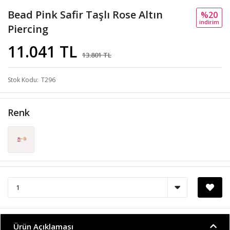
Bead Pink Safir Taşlı Rose Altın
%20
i̇ndi̇ri̇m
Piercing
11.041 TL
13.801 TL
Stok Kodu
T296
Renk
Ürün Açıklaması