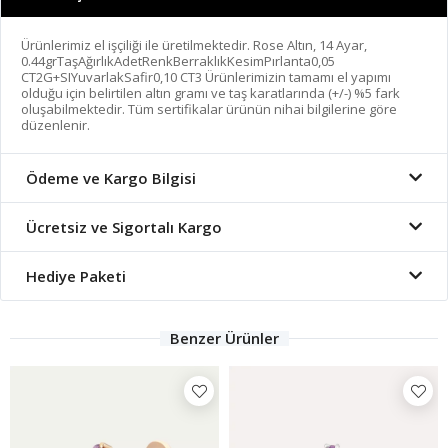
Ürünlerimiz el işçiliği ile üretilmektedir. Rose Altın, 14 Ayar,
0.44grTaşAğırlıkAdetRenkBerraklıkKesimPırlanta0,05
CT2G+SIYuvarlakSafir0,10 CT3 Ürünlerimizin tamamı el yapımı
olduğu için belirtilen altın gramı ve taş karatlarında (+/-) %5 fark
oluşabilmektedir. Tüm sertifikalar ürünün nihai bilgilerine göre
düzenlenir.
Ödeme ve Kargo Bilgisi
Ücretsiz ve Sigortalı Kargo
Hediye Paketi
Benzer Ürünler