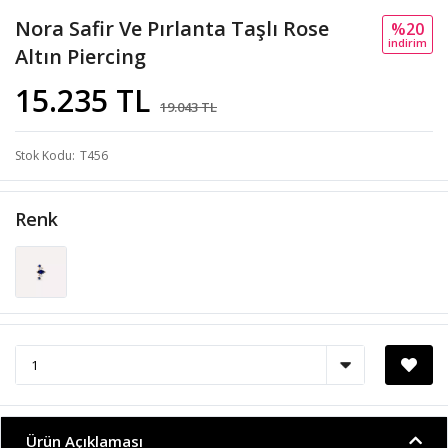
Nora Safir Ve Pırlanta Taşlı Rose
%20
i̇ndi̇ri̇m
Altın Piercing
15.235 TL
19.043 TL
Stok Kodu
T456
Renk
Ürün Açıklaması