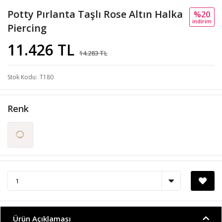
Potty Pırlanta Taşlı Rose Altın Halka
%20
i̇ndi̇ri̇m
Piercing
11.426 TL
14.283 TL
Stok Kodu
T180
Renk
Ürün Açıklaması