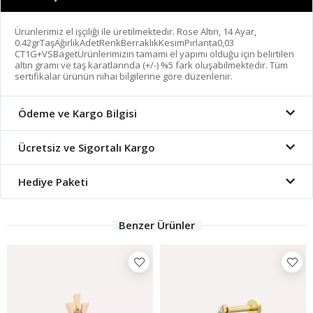
Ürünlerimiz el işçiliği ile üretilmektedir. Rose Altın, 14 Ayar,
0.42grTaşAğırlıkAdetRenkBerraklıkKesimPırlanta0,03
CT1G+VSBagetÜrünlerimizin tamamı el yapımı olduğu için belirtilen
altın gramı ve taş karatlarında (+/-) %5 fark oluşabilmektedir. Tüm
sertifikalar ürünün nihai bilgilerine göre düzenlenir.
Ödeme ve Kargo Bilgisi
Ücretsiz ve Sigortalı Kargo
Hediye Paketi
Benzer Ürünler