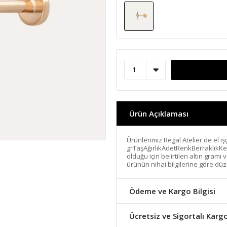
Ürün Açıklaması
Ürünlerimiz Regal Atelier'de el işç
grTaşAğırlıkAdetRenkBerraklıkKe
olduğu için belirtilen altın gramı
ürünün nihai bilgilerine göre düz
Ödeme ve Kargo Bilgisi
Ücretsiz ve Sigortalı Karg