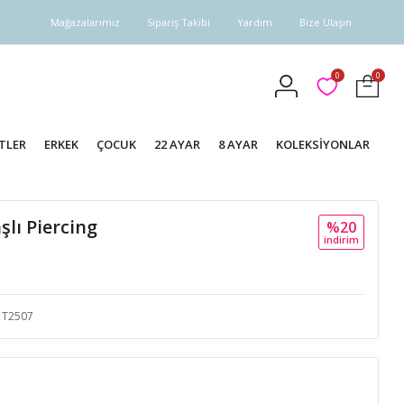
Mağazalarımız
Sipariş Takibi
Yardım
Bize Ulaşın
0
0
TLER
ERKEK
ÇOCUK
22 AYAR
8 AYAR
KOLEKSİYONLAR
şlı Piercing
%20
i̇ndi̇ri̇m
T2507