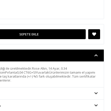
SEPETE EKLE
iliği ile üretilmektedir.Rose Altın, 14 Ayar, 0.34
simPırlanta0,04 CT6G+SIYuvarlakÜrünlerimizin tamamı el yapımı
 ve taş karatlarında (+/-) %5 fark oluşabilmektedir. Tüm sertifikalar
enlenir.
o