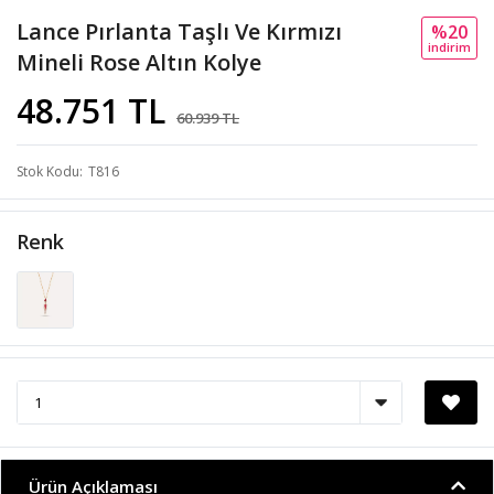
Lance Pırlanta Taşlı Ve Kırmızı
%20
i̇ndi̇ri̇m
Mineli Rose Altın Kolye
48.751 TL
60.939 TL
Stok Kodu
T816
Renk
Ürün Açıklaması