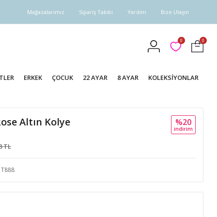
Mağazalarımız
Sipariş Takibi
Yardım
Bize Ulaşın
0
0
TLER
ERKEK
ÇOCUK
22 AYAR
8 AYAR
KOLEKSİYONLAR
Rose Altın Kolye
%20
i̇ndi̇ri̇m
8 TL
T888