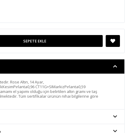
SEPETE EKLE
ktedir. Rose Altın, 14 Ayar,
ıkKesimPırlanta0,96 CT11G+SIMarkizPırlanta0,59
amı el yapımı olduğu için belirtilen altın gramı ve taş
lmektedir. Tüm sertifikalar ürünün nihai bilgilerine göre
o