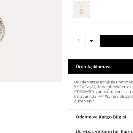
Ürün Açıklaması
Ürünlerimiz el işçiliği ile üretilme
5.92grTaşAğırlıkAdetRenkBerrakl
CT45G+SIYuvarlakÜrünlerimizin tam
karatlarında (+/-) %5 fark oluşabi
düzenlenir.
Ödeme ve Kargo Bilgisi
Ücretsiz ve Sigortalı Karg