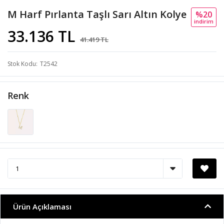
M Harf Pırlanta Taşlı Sarı Altın Kolye
%20
i̇ndi̇ri̇m
33.136 TL
41.419 TL
Stok Kodu
T2542
Renk
Ürün Açıklaması