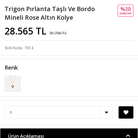
Trigon Pırlanta Taşlı Ve Bordo
%20
i̇ndi̇ri̇m
Mineli Rose Altın Kolye
28.565 TL
35.706 TL
Stok Kodu
T814
Renk
Ürün Açıklaması